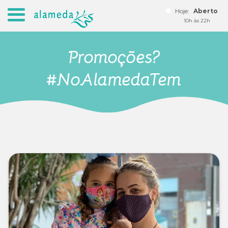
Hoje:
Aberto
10h às 22h
Promoções?
#NoAlamedaTem
Seja um lojista